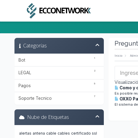
Anuncios
Preguntas Frecuentes - FAQ
Estado de l
Pregunt
Categorías
Inicio
Admin
1
Bot
2
LEGAL
Visualizaci
5
Pagos
Como y d
Es posible re
7
Soporte Tecnico
OXXO Pay
El sistema de
Nube de Etiquetas
alertas
antena
cable
cables
certificado ssl