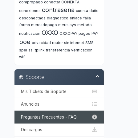
compropago
conectar
CONEKTA
contraseña
conexiones
cuenta
daño
desconectada
diagnostico
enlace
falla
forma
mercadopago
mercusys
metodo
OXXO
notificacion
OXXOPAY
pagos
PAY
poe
privacidad
router
sin internet
SMS
spei
ssl
tplink
transferencia
verificacion
wifi
Soporte
Mis Tickets de Soporte
Anuncios
Preguntas Frecuentes - FAQ
Descargas