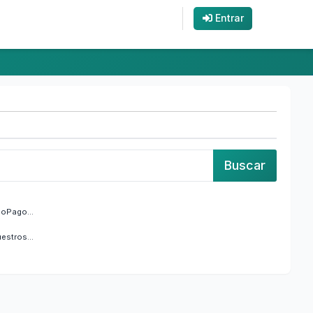
Entrar
doPago...
estros...