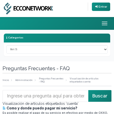
Entrar
Toggl
Categorías
Preguntas Frecuentes - FAQ
Preguntas Frecuentes
Visualización de artículos
Inicio
Administración
- FAQ
etiquetados cuenta
Visualización de artículos etiquetados 'cuenta'
Como y donde puedo pagar mi servicio?
Es posible realizar el pago de su servicio en efectivo por medio de OXXO,