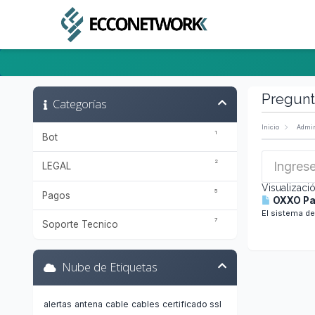
Anuncios
Preguntas Frecuentes - FAQ
Estado de l
Pregunt
Categorías
Inicio
Admin
1
Bot
2
LEGAL
Visualizaci
5
Pagos
OXXO Pay
El sistema de
7
Soporte Tecnico
Nube de Etiquetas
alertas
antena
cable
cables
certificado ssl