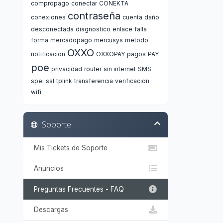
compropago
conectar
CONEKTA
contraseña
conexiones
cuenta
daño
desconectada
diagnostico
enlace
falla
forma
mercadopago
mercusys
metodo
OXXO
notificacion
OXXOPAY
pagos
PAY
poe
privacidad
router
sin internet
SMS
spei
ssl
tplink
transferencia
verificacion
wifi
Soporte
Mis Tickets de Soporte
Anuncios
Preguntas Frecuentes - FAQ
Descargas